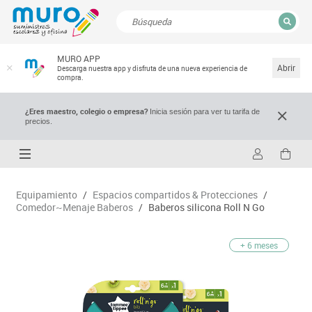
CERRAR
MURO APP
Resultados de la búsqueda
Abrir
Descarga nuestra app y disfruta de una nueva experiencia de
compra.
¿Eres maestro, colegio o empresa?
Inicia sesión para ver tu tarifa de
precios.
Equipamiento
/
Espacios compartidos & Protecciones
/
Comedor~Menaje Baberos
/
Baberos silicona Roll N Go
+ 6 meses