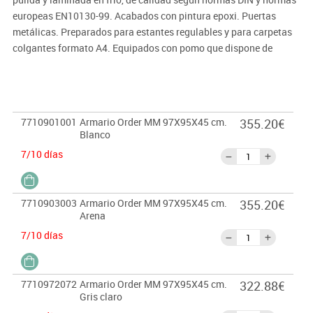
europeas EN10130-99. Acabados con pintura epoxi. Puertas
metálicas. Preparados para estantes regulables y para carpetas
colgantes formato A4. Equipados con pomo que dispone de
cerradura con juego de llaves. Niveladores incluídos.
Importante:
El mobiliario se pide por encargo. En caso de devolución no se
7710901001
Armario Order MM 97X95X45 cm.
355.20€
abonará más del 90% del valor de la mercancía.
Blanco
7/10 días
7710903003
Armario Order MM 97X95X45 cm.
355.20€
Arena
7/10 días
7710972072
Armario Order MM 97X95X45 cm.
322.88€
Gris claro