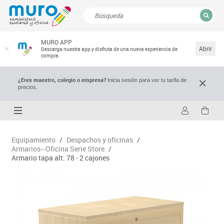
CERRAR
MURO APP
Resultados de la búsqueda
Abrir
Descarga nuestra app y disfruta de una nueva experiencia de
compra.
¿Eres maestro, colegio o empresa?
Inicia sesión para ver tu tarifa de
precios.
Equipamiento
/
Despachos y oficinas
/
Armarios~Oficina Serie Store
/
Armario tapa alt. 78 - 2 cajones