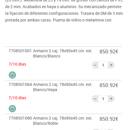
de 2 mm. Acabados en haya o aluminio. Su mecanizado permite
la fijación de diferentes configuraciones. Trasera de DM de 3 mm.
pintada por ambas caras. Puerta de vidrio o melamina con
sistema de cierre y tiradores metálicos. Carpeteros con sistema
de cierre y antivuelco. Estantes de melamina o metálicos (éstos
permitan colgar carpetas). Sistemas de unión de armarios con
tapa superior doble. Bucks de melamina de 25 y 19 mm. de grosor
7708501001
Armario 2 caj. 78x90x45 cm. est.
850.92€
con cantos de PVC de 2 mm. Acabados en haya o aluminio.
Blanco/Blanco
7/10 días
7708501064
Armario 2 caj. 78x90x45 cm. est.
850.92€
Blanco/Haya
7/10 días
7708501080
Armario 2 caj. 78x90x45 cm. est.
850.92€
Blanco/Roble