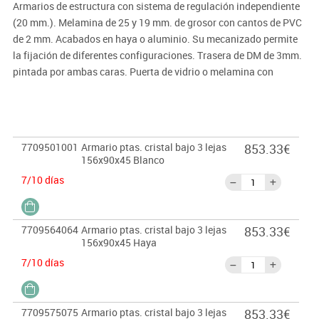
Armarios de estructura con sistema de regulación independiente
(20 mm.). Melamina de 25 y 19 mm. de grosor con cantos de PVC
de 2 mm. Acabados en haya o aluminio. Su mecanizado permite
la fijación de diferentes configuraciones. Trasera de DM de 3mm.
pintada por ambas caras. Puerta de vidrio o melamina con
sistema de cierre y tiradores metálicos. Carpeteros con sistema
de cierre y antivuelco. Estantes de melamina o metálicos (éstos
permitan colgar carpetas). Sistemas de unión de armarios con
tapa superior doble. Bucks de melamina de 25 y 19 mm. de grosor
7709501001
Armario ptas. cristal bajo 3 lejas
853.33€
con cantos de PVC de 2 mm. Acabados en haya o aluminio.
156x90x45 Blanco
7/10 días
7709564064
Armario ptas. cristal bajo 3 lejas
853.33€
156x90x45 Haya
7/10 días
7709575075
Armario ptas. cristal bajo 3 lejas
853.33€