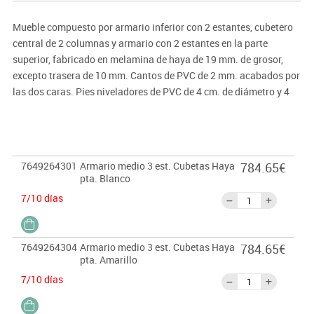
Mueble compuesto por armario inferior con 2 estantes, cubetero
central de 2 columnas y armario con 2 estantes en la parte
superior, fabricado en melamina de haya de 19 mm. de grosor,
excepto trasera de 10 mm. Cantos de PVC de 2 mm. acabados por
las dos caras. Pies niveladores de PVC de 4 cm. de diámetro y 4
cm. de altura, para evitar la humedad y desniveles que pueda
tener el suelo. Estos pies pueden ser retirados para poder
superponer sobre diferentes armarios, o bien ser sustituidos por
ruedas con freno de 6 cm. de altura.
7649264301
Armario medio 3 est. Cubetas Haya
784.65€
PUERTAS INTERIORES ANTIATRAPAMIENTO DE DEDOS EN SU
pta. Blanco
CIERRE y tiradores de polímero suave (goma antigolpes).
7/10 días
Garantizado por los ensayos realizados en centro tecnológico de
certificación de mobiliario TECNALIA. CUBETAS INCLUIDAS.
7649264304
Armario medio 3 est. Cubetas Haya
784.65€
Importante:
pta. Amarillo
El mobiliario se pide por encargo. En caso de devolución no se
7/10 días
abonará más del 90% del valor de la mercancía.