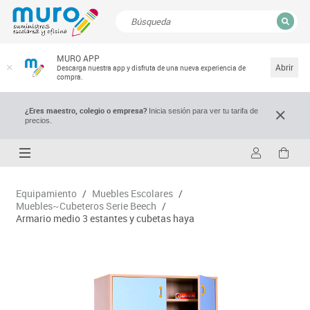
CERRAR
MURO APP
Resultados de la búsqueda
Abrir
Descarga nuestra app y disfruta de una nueva experiencia de
compra.
¿Eres maestro, colegio o empresa?
Inicia sesión para ver tu tarifa de
precios.
Equipamiento
/
Muebles Escolares
/
Muebles~Cubeteros Serie Beech
/
Armario medio 3 estantes y cubetas haya