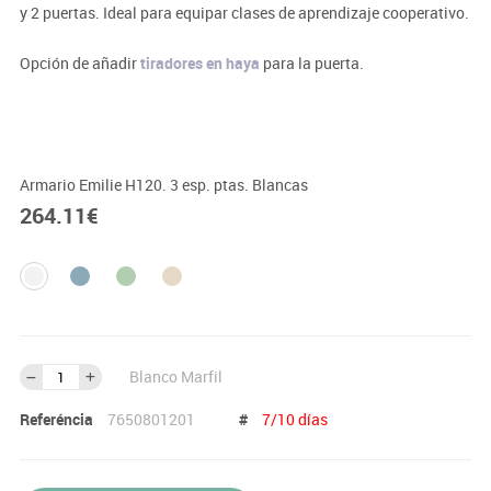
y 2 puertas. Ideal para equipar clases de aprendizaje cooperativo.
Opción de añadir
tiradores en haya
para la puerta.
Importante:
El mobiliario se pide por encargo. En caso de devolución no se
abonará más del 90% del valor de la mercancía.
Armario Emilie H120. 3 esp. ptas. Blancas
264.11
€
Blanco Marfil
Referéncia
7650801201
#
7/10 días