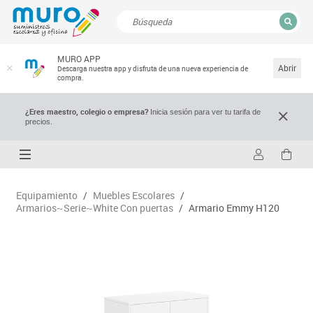
CERRAR
MURO APP
Resultados de la búsqueda
Abrir
Descarga nuestra app y disfruta de una nueva experiencia de
compra.
¿Eres maestro, colegio o empresa?
Inicia sesión para ver tu tarifa de
precios.
Equipamiento
/
Muebles Escolares
/
Armarios~Serie~White Con puertas
/
Armario Emmy H120