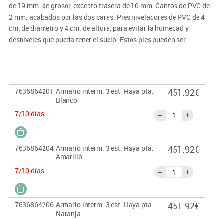
de 19 mm. de grosor, excepto trasera de 10 mm. Cantos de PVC de
2 mm. acabados por las dos caras. Pies niveladores de PVC de 4
cm. de diámetro y 4 cm. de altura, para evitar la humedad y
desniveles que pueda tener el suelo. Estos pies pueden ser
retirados para poder superponer sobre diferentes armarios, o bien
ser sustituidos por ruedas con freno de 6 cm. de altura. PUERTAS
INTERIORES ANTIATRAPAMIENTO DE DEDOS EN SU CIERRE y
tiradores de polímero suave (goma antigolpes). Garantizado por
7636864201
Armario interm. 3 est. Haya pta.
451.92€
los ensayos realizados en centro tecnológico de certificación de
Blanco
mobiliario TECNALIA.
7/10 días
Importante:
El mobiliario se pide por encargo. En caso de devolución no se
7636864204
Armario interm. 3 est. Haya pta.
451.92€
abonará más del 90% del valor de la mercancía.
Amarillo
7/10 días
7636864206
Armario interm. 3 est. Haya pta.
451.92€
Naranja