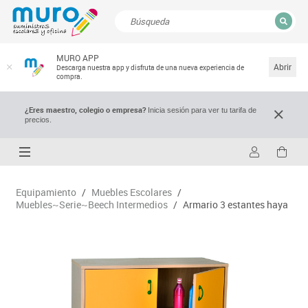
CERRAR
MURO APP
Resultados de la búsqueda
Abrir
Descarga nuestra app y disfruta de una nueva experiencia de
compra.
¿Eres maestro, colegio o empresa?
Inicia sesión para ver tu tarifa de
precios.
Equipamiento
/
Muebles Escolares
/
Muebles~Serie~Beech Intermedios
/
Armario 3 estantes haya