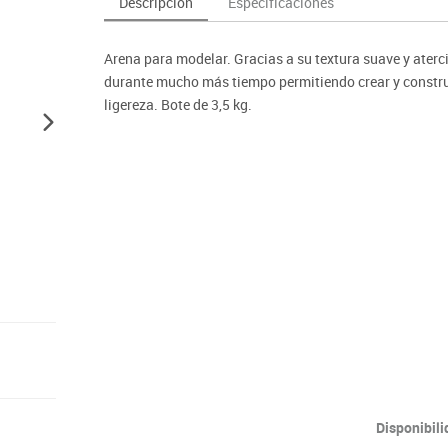
Descripción
Especificaciones
as y expositores
imeras edades
Deportes raqueta
Monitores interactivos
Protección deportiva
y taburetes
icomotricidad
Entrenamiento
Pc & tablets & cámaras docume
Psicomotricidad
Arena para modelar. Gracias a su textura suave y ater
tem
Equipamiento
Pantallas de proyección
durante mucho más tiempo permitiendo crear y construir
Soportes
ligereza. Bote de 3,5 kg.
Videoproyección
Disponibil