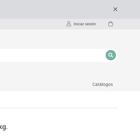
Iniciar sesión
Catálogos
- pc
kg.