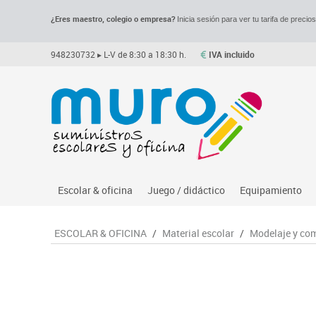
¿Eres maestro, colegio o empresa?
Inicia sesión para ver tu tarifa de precio
948230732
▸ L-V de 8:30 a 18:30 h.
IVA incluido
Escolar & oficina
Juego / didáctico
Equipamiento
Archivo
Asociación y atención
Despachos y of
M
ESCOLAR & OFICINA
/
Material escolar
/
Modelaje y co
Complementos oficina
Ciencias
Espacios compa
Le
Dibujo técnico y artístico
Construcciones
Mesas educaci
Me
Escritura y corrección
Espacios exteriores
Muebles escola
Mo
Higiene
Espacios multisensoriales
Percheros, bald
M