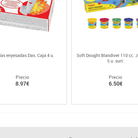
as enyesadas Das. Caja 4 u.
Soft Dought Blandiver 110 cc. J
5 u. surt.
Precio
Precio
8.97€
6.50€