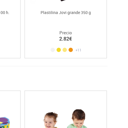
100 h.
Plastilina Jovi grande 350 g
Té
Precio
2.82€
+11