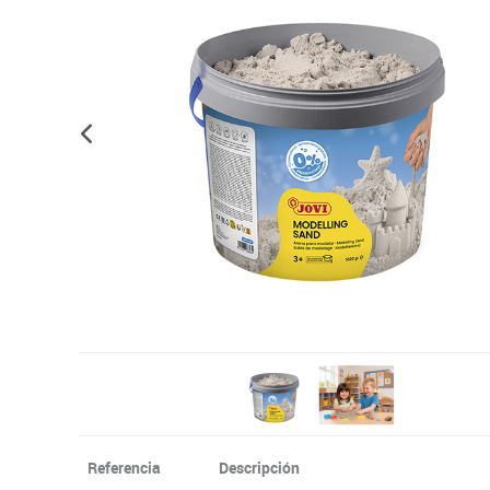
Informática
Juegos heurísticos
Pizarras, vitrin
Pr
Manualidades
Juegos de mesa
Sillas, bancos 
Ps
Material escolar
Juegos simbólicos
S
Plastifica, encuaderna, destruye
Papel y manipulados
Referencia
Descripción