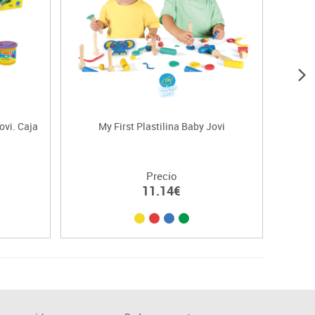
ovi. Caja
My First Plastilina Baby Jovi
Plas
Precio
11.14€