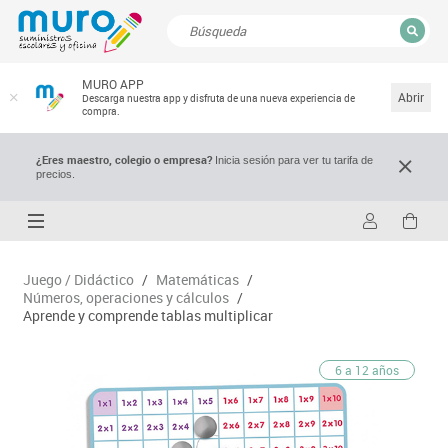
CERRAR
MURO APP
Resultados de la búsqueda
Abrir
Descarga nuestra app y disfruta de una nueva experiencia de
compra.
¿Eres maestro, colegio o empresa?
Inicia sesión para ver tu tarifa de
precios.
Juego / Didáctico
/
Matemáticas
/
Números, operaciones y cálculos
/
Aprende y comprende tablas multiplicar
6 a 12 años