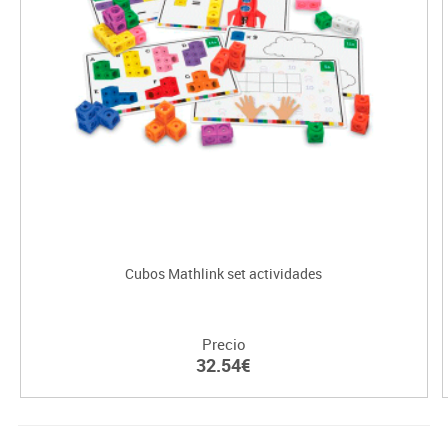
Cubos Mathlink set actividades
Precio
32.54€