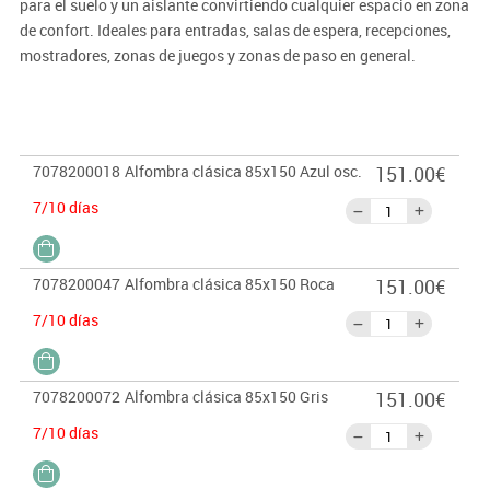
para el suelo y un aislante convirtiendo cualquier espacio en zona
de confort. Ideales para entradas, salas de espera, recepciones,
mostradores, zonas de juegos y zonas de paso en general.
Diseñadas con la máxima calidad para reducir la suciedad y la
humedad que llevamos en los zapatos. Material resistente al
aceite, antiestáticas, ignífugas. Absorción de agua 3-4 litro/metro
cuadrado. Otros tamaños consultar.
7078200018
Alfombra clásica 85x150 Azul osc.
151.00€
7/10 días
7078200047
Alfombra clásica 85x150 Roca
151.00€
7/10 días
7078200072
Alfombra clásica 85x150 Gris
151.00€
7/10 días