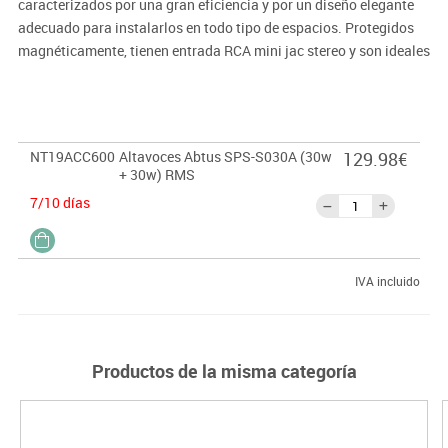
caracterizados por una gran eficiencia y por un diseño elegante
adecuado para instalarlos en todo tipo de espacios. Protegidos
magnéticamente, tienen entrada RCA mini jac stereo y son ideales
para monitores y aplicaciones AV. En la parte posterior de un de
los altavoces se encuentran los controles de graves y agudos.
Características:
NT19ACC600
Altavoces Abtus SPS-S030A (30w
129.98€
Poténcia de salida: 2x 30 Watts
+ 30w) RMS
Rango de frecuencia: 100Hz  20kHz
7/10 días
Impedáncia: 4O
Sensibilidad: 88dB
Woofers: 51/4» Polipropileno
Medidas: 240x178x170 mm.
IVA incluido
Productos de la misma categoría