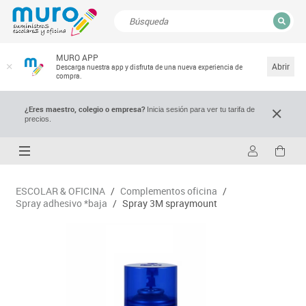
CERRAR
MURO APP
Resultados de la búsqueda
Abrir
Descarga nuestra app y disfruta de una nueva experiencia de
compra.
¿Eres maestro, colegio o empresa?
Inicia sesión para ver tu tarifa de
precios.
ESCOLAR & OFICINA
/
Complementos oficina
/
Spray adhesivo *baja
/
Spray 3M spraymount