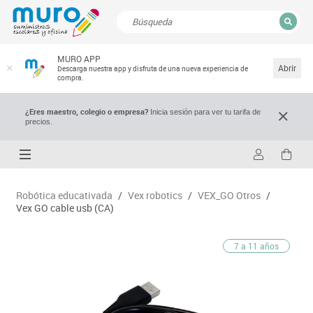
CERRAR
MURO APP
Resultados de la búsqueda
Abrir
Descarga nuestra app y disfruta de una nueva experiencia de
compra.
¿Eres maestro, colegio o empresa?
Inicia sesión para ver tu tarifa de
precios.
Robótica educativada
/
Vex robotics
/
VEX_GO Otros
/
Vex GO cable usb (CA)
7 a 11 años